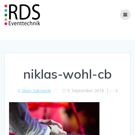
Zum
Inhalt
springen
niklas-wohl-cb
Silvio Sakowski
9. September 2016
|
0