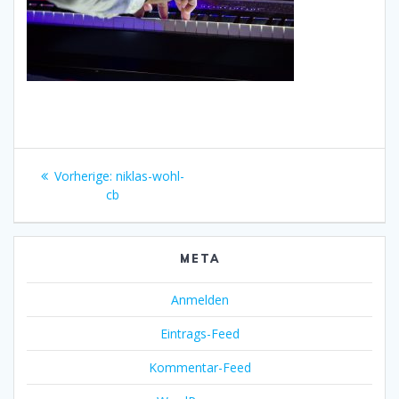
Beitragsnavigation
Vorheriger
Vorherige:
niklas-wohl-
Beitrag:
cb
META
Anmelden
Eintrags-Feed
Kommentar-Feed