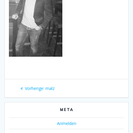
Beitragsnavigation
Vorheriger
Vorherige:
malz
Beitrag:
META
Anmelden