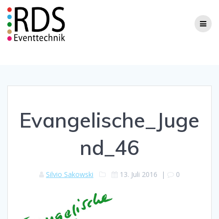
Zum
Inhalt
springen
Evangelische_Juge
nd_46
Silvio Sakowski
13. Juli 2016
|
0