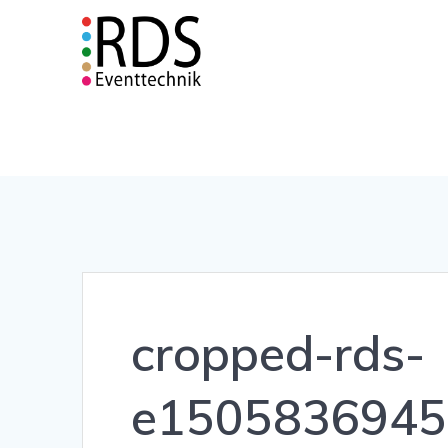
Zum
Inhalt
springen
cropped-rds-
e1505836945