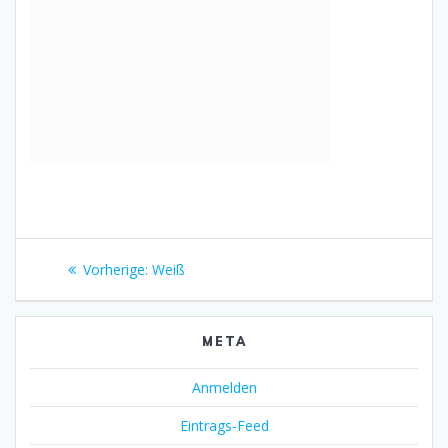
Beitragsnavigation
Vorheriger
Vorherige:
Weiß
Beitrag:
META
Anmelden
Eintrags-Feed