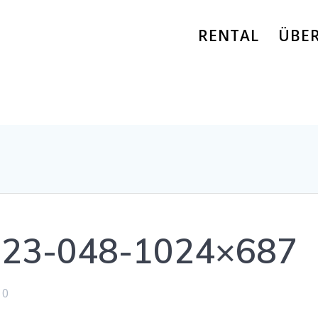
RENTAL
ÜBE
523-048-1024×687
0