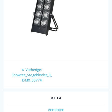
Beitragsnavigation
Vorheriger
Vorherige:
Beitrag:
Showtec_Stageblinder_8_
DMX_30774
META
Anmelden