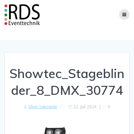
Zum
Inhalt
springen
Showtec_Stageblin
der_8_DMX_30774
Silvio Sakowski
22. Juli 2024
|
0