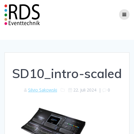
Zum
Inhalt
springen
SD10_intro-scaled
Silvio Sakowski
22. Juli 2024
|
0