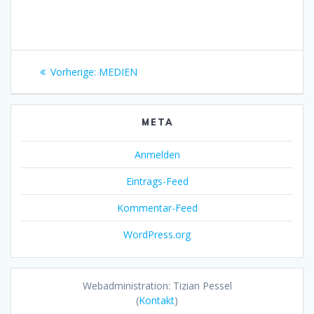
Beitragsnavigation
Vorheriger
Vorherige:
MEDIEN
Beitrag:
META
Anmelden
Eintrags-Feed
Kommentar-Feed
WordPress.org
Webadministration: Tizian Pessel
(
Kontakt
)