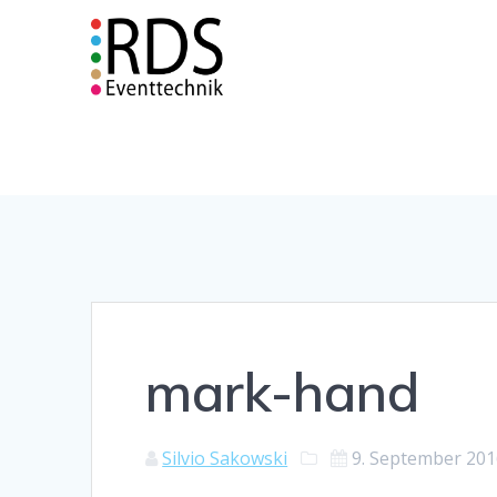
Zum
Inhalt
springen
mark-hand
Silvio Sakowski
9. September 20