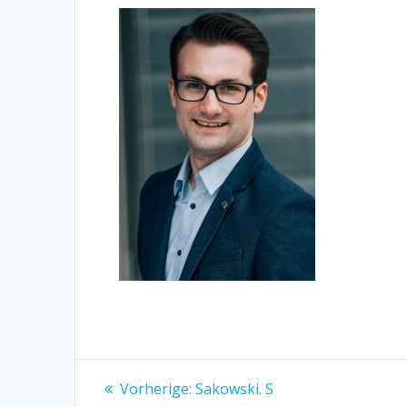
Beitragsnavigation
Vorheriger
Vorherige:
Sakowski. S