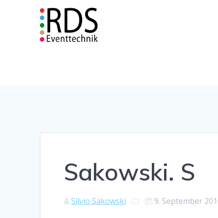
Zum
Inhalt
springen
Sakowski. S
Silvio Sakowski
9. September 20