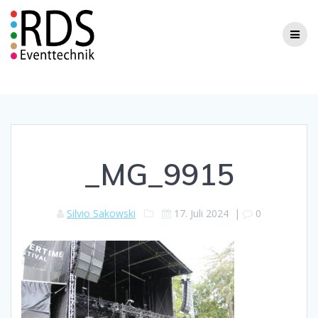
Zum
Inhalt
springen
_MG_9915
Silvio Sakowski
17. Juli 2024
|
0