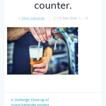
counter.
Silvio Sakowski
13. Mai 2026
|
0
Beitragsnavigation
Vorheriger
Vorherige:
Close-up of
Beitrag:
young bartender pouring